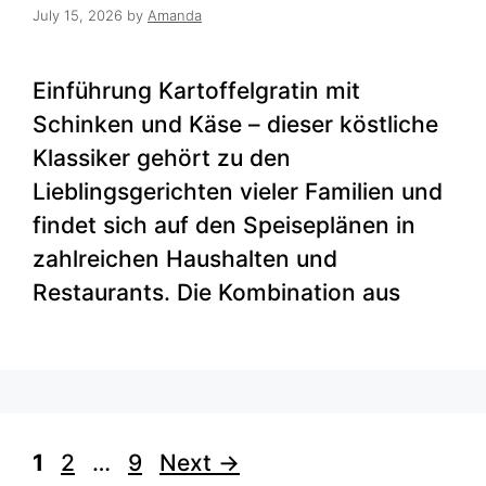
July 15, 2026
by
Amanda
Einführung Kartoffelgratin mit
Schinken und Käse – dieser köstliche
Klassiker gehört zu den
Lieblingsgerichten vieler Familien und
findet sich auf den Speiseplänen in
zahlreichen Haushalten und
Restaurants. Die Kombination aus
Page
Page
Page
1
2
…
9
Next
→