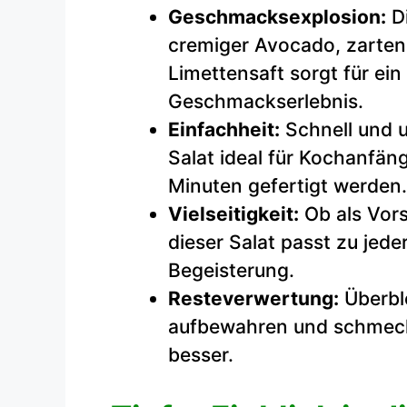
Geschmacksexplosion:
Di
cremiger Avocado, zarten
Limettensaft sorgt für ein
Geschmackserlebnis.
Einfachheit:
Schnell und un
Salat ideal für Kochanfän
Minuten gefertigt werden.
Vielseitigkeit:
Ob als Vors
dieser Salat passt zu jed
Begeisterung.
Resteverwertung:
Überble
aufbewahren und schmeck
besser.