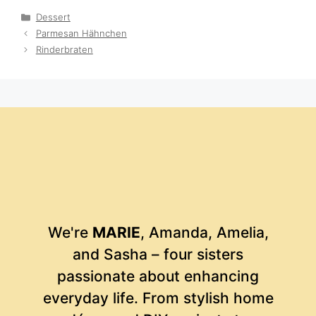
Categories
Dessert
Parmesan Hähnchen
Rinderbraten
We're
MARIE
, Amanda, Amelia,
and Sasha – four sisters
passionate about enhancing
everyday life. From stylish home