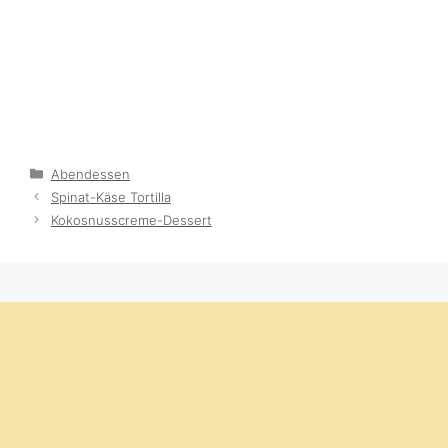
Categories
Abendessen
Spinat-Käse Tortilla
Kokosnusscreme-Dessert