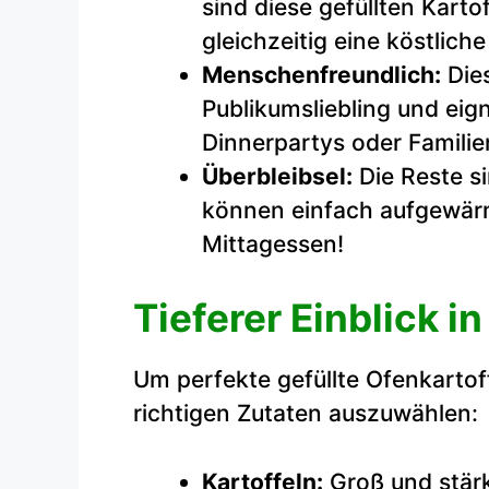
sind diese gefüllten Karto
gleichzeitig eine köstliche
Menschenfreundlich:
Dies
Publikumsliebling und eig
Dinnerpartys oder Famili
Überbleibsel:
Die Reste s
können einfach aufgewärm
Mittagessen!
Tieferer Einblick i
Um perfekte gefüllte Ofenkartoff
richtigen Zutaten auszuwählen:
Kartoffeln:
Groß und stärk