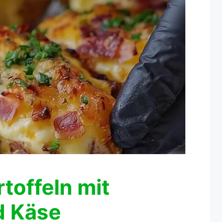
toffeln mit
d Käse