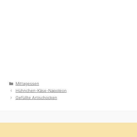
Categories
Mittagessen
Hühnchen-Käse-Napoleon
Gefüllte Artischocken